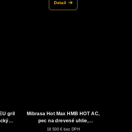
Detail
U gril
Mibrasa Hot Max HMB HOT AC,
rickým
pec na drevené uhlie,
vyhrievané zásuvky + vrchná
18 500 € bez DPH