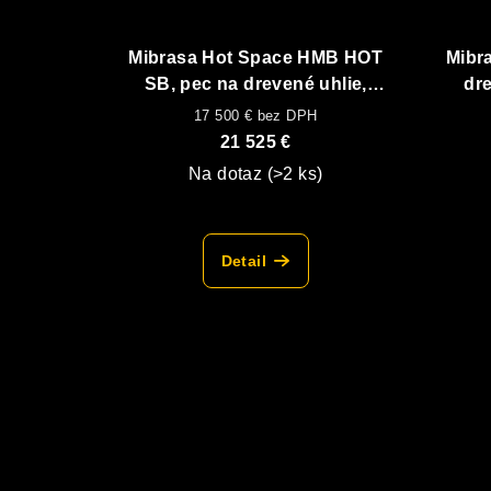
Mibrasa Hot Space HMB HOT
Mibr
SB, pec na drevené uhlie,
dre
vyhrievané zásuvky + vrchný
17 500 € bez DPH
ohrevný rošt
21 525 €
Na dotaz
(>2 ks)
Detail