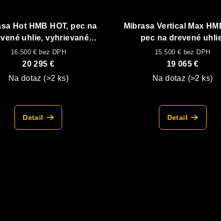
asa Hot HMB HOT, pec na
Mibrasa Vertical Max HM
vené uhlie, vyhrievané
pec na drevené uhlie
udržiavacie zásuvky
vyhrievaná skrinka hore a
16 500 € bez DPH
15 500 € bez DPH
20 295 €
19 065 €
Na dotaz
(>2 ks)
Na dotaz
(>2 ks)
Detail
Detail