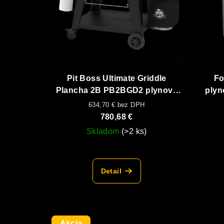
s
o
p
d
r
u
o
k
Pit Boss Ultimate Griddle
Fo
d
t
Plancha 2B PB2BGD2 plynová
plyn
u
plancha
o
634,70 € bez DPH
780,68 €
k
v
Skladom
(>2 ks)
t
o
Detail
v
Akcia