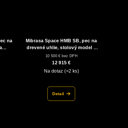
ec na
Mibrasa Space HMB SB, pec na
a
drevené uhlie, stolový model s
i
ohrevným roštom
10 500 € bez DPH
12 915 €
Na dotaz
(>2 ks)
Detail