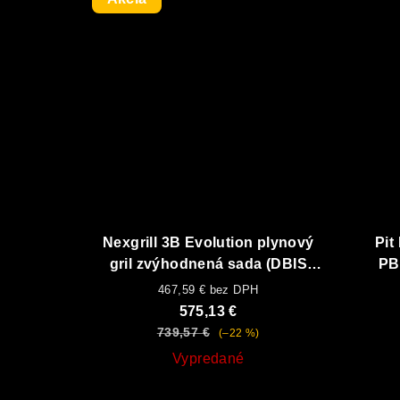
Nexgrill 3B Evolution plynový
Pit
gril zvýhodnená sada (DBIS
PB
systém)
467,59 € bez DPH
575,13 €
739,57 €
(–22 %)
Vypredané