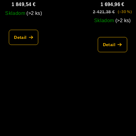
udiareň)
1 849,54 €
1 694,96 €
2 421,38 €
(–30 %)
Skladom
(>2 ks)
Skladom
(>2 ks)
Detail
Detail