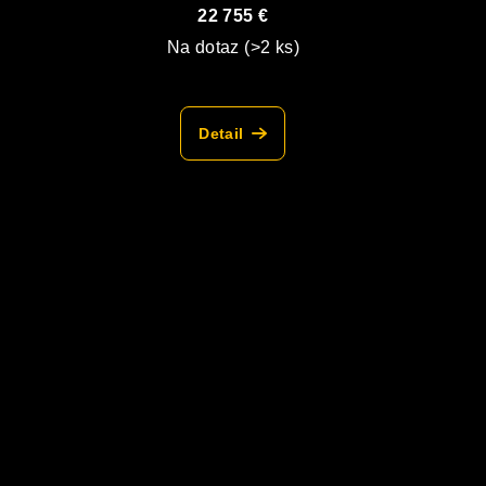
vyhrievaná skrinka
22 755 €
Na dotaz
(>2 ks)
Detail