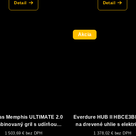
Detail
Detail
Akcia
oss Memphis ULTIMATE 2.0
Everdure HUB II HBCE3BE
binovaný gril s udírňou
na drevené uhlie s elekt
lyn + uhlie + elektrická
zapaľovaním
1 503,69 € bez DPH
1 378,02 € bez DPH