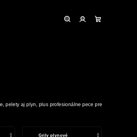
Hľadať
Prihlásenie
Nákupný
košík
e, pelety aj plyn, plus profesionálne pece pre
Grily plynové