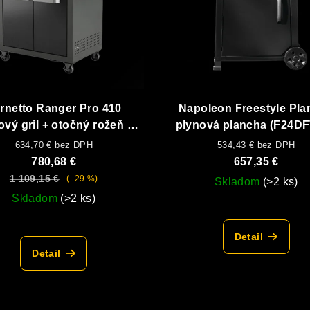
rnetto Ranger Pro 410
Napoleon Freestyle Pla
ový gril + otočný rožeň +
plynová plancha (F24D
kryt
634,70 € bez DPH
534,43 € bez DPH
780,68 €
657,35 €
1 109,15 €
(–29 %)
Skladom
(>2 ks)
Skladom
(>2 ks)
Detail
Detail