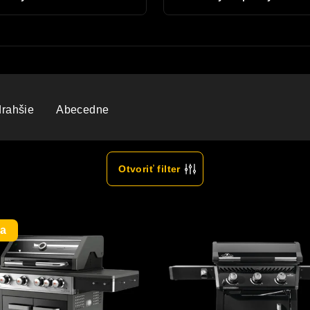
drahšie
Abecedne
Otvoriť filter
ia