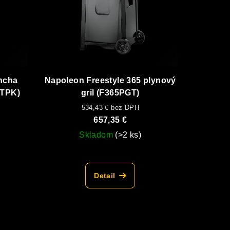
ncha
Napoleon Freestyle 365 plynový
FTPK)
gril (F365PGT)
534,43 € bez DPH
657,35 €
Skladom
(>2 ks)
Detail