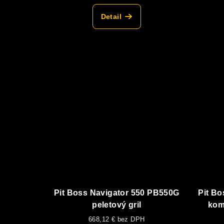
Detail
Pit Boss Navigator 550 PB550G
Pit B
peletový gril
kom
(p
668,12 € bez DPH