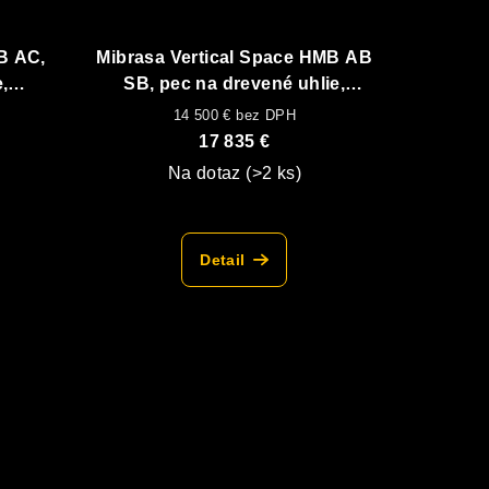
B AC,
Mibrasa Vertical Space HMB AB
,
SB, pec na drevené uhlie,
j dole
spodná vyhrievaná skrinka a
14 500 € bez DPH
vrchný ohrevný rošt
17 835 €
Na dotaz
(>2 ks)
Detail