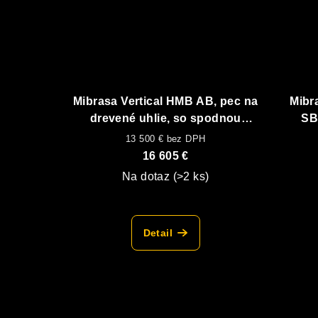
Mibrasa Vertical HMB AB, pec na
Mibr
drevené uhlie, so spodnou
SB
vyhrievanou skrinkou
otvor
13 500 € bez DPH
16 605 €
Na dotaz
(>2 ks)
Detail