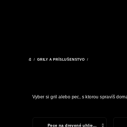
Prejsť
na
obsah
/
GRILY A PRÍSLUŠENSTVO
/
GRILY
DOMOV
Vyber si gril alebo pec, s ktorou spravíš dom
Pece na drevené uhlie Mibrasa