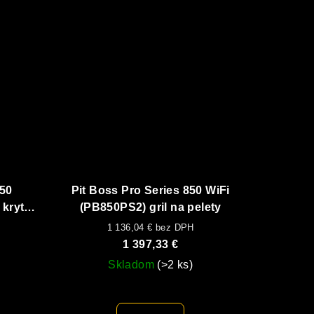
150
Pit Boss Pro Series 850 WiFi
 kryt
(PB850PS2) gril na pelety
1 136,04 € bez DPH
1 397,33 €
Skladom
(>2 ks)