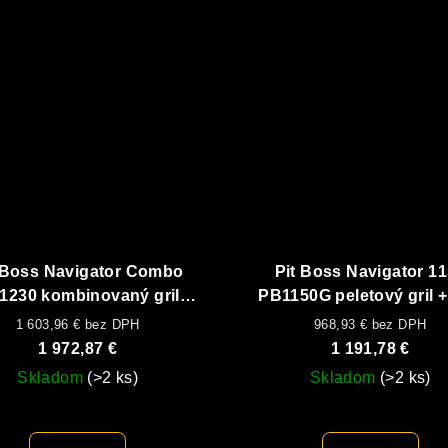
 Boss Navigator Combo
Pit Boss Navigator 1
1230 kombinovaný gril
PB1150G peletový gril +
(pelety + plyn)
zdarma
1 603,96 € bez DPH
968,93 € bez DPH
1 972,87 €
1 191,78 €
Skladom
(>2 ks)
Skladom
(>2 ks)