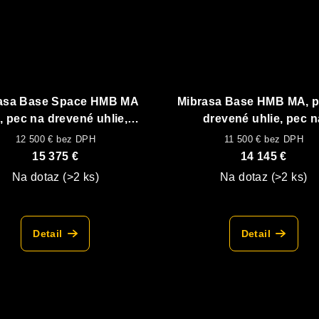
asa Base Space HMB MA
Mibrasa Base HMB MA, p
, pec na drevené uhlie,
drevené uhlie, pec n
ený podstavec s vrchným
otvorenom podstavc
12 500 € bez DPH
11 500 € bez DPH
ohrevným roštom
15 375 €
14 145 €
Na dotaz
(>2 ks)
Na dotaz
(>2 ks)
Detail
Detail