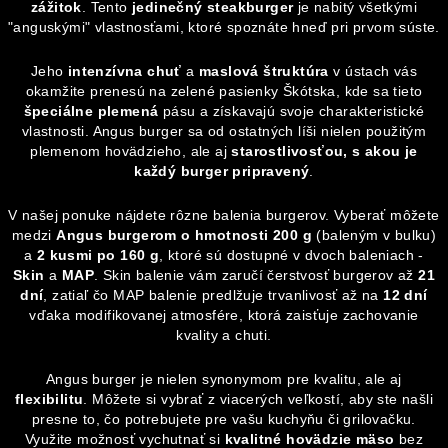
d
zážitok
. Tento
jedinečný steakburger
je nabitý všetkými
a
"anguskými" vlastnosťami, ktoré spoznáte hneď pri prvom súste.
c
i
Jeho
intenzívna chuť
a
maslová štruktúra
v ústach vás
okamžite prenesú na zelené pasienky Škótska, kde sa tieto
e
špeciálne plemená
pásu a získavajú svoje charakteristické
p
vlastnosti. Angus burger sa od ostatných líši nielen použitým
r
plemenom hovädzieho, ale aj
starostlivosťou, s akou je
v
každý burger pripravený
.
k
y
V našej ponuke nájdete rôzne balenia burgerov. Vyberať môžete
v
medzi
Angus burgerom o hmotnosti 200 g
(baleným v bulku)
ý
a
2 kusmi po 160 g
, ktoré sú dostupné v dvoch baleniach -
Skin
a
MAP
. Skin balenie vám zaručí čerstvosť burgerov až
21
p
dní
, zatiaľ čo MAP balenie predlžuje trvanlivosť až na
12 dní
i
vďaka modifikovanej atmosfére, ktorá zaisťuje zachovanie
s
kvality a chuti.
u
Angus burger je nielen synonymom pre kvalitu, ale aj
flexibilitu
. Môžete si vybrať z viacerých veľkostí, aby ste našli
presne to, čo potrebujete pre vašu kuchyňu či grilovačku.
Využite možnosť vychutnať si
kvalitné hovädzie mäso
bez