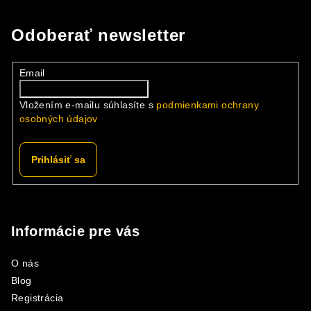
Odoberať newsletter
Email
Vložením e-mailu súhlasíte s
podmienkami ochrany
osobných údajov
Prihlásiť sa
Z
á
p
Informácie pre vás
ä
O nás
t
Blog
i
Registrácia
e