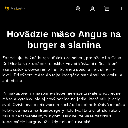
Prejsť
na
obsah
Nákupn
Hľadať
Prihlásenie
Hovädzie mäso Angus na
košík
burger a slanina
Zanechajte bežné burgre ďaleko za sebou, pretože v La Casa
Del Gusto sa zoznámite s exkluzívnymi kúskami mäsa, ktoré
váš zážitok z obyčajného hamburgeru posunú na úplne iný
level. Pri výbere mäsa do tejto kategórie sme dbali na kvalitu a
autenticitu.
Pri nakupovaní v našom e-shope nielenže získate prvotriedne
mäso a výrobky, ale aj nový pohľad na jedlo, ktoré miluje celý
svet. Oživte svoje grilovacie a kuchárske dobrodružstvá s našou
kolekciou
mäsa na hamburgery
, kde kvalita a chuť idú ruka v
ruka s nezameniteľným štýlom. Uvidíte, že vaše zážitky z
konzumácie burgrov už nikdy nebudú rovnaké.