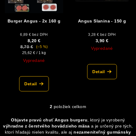
r
o
o
v
d
Burger Angus - 2x 160 g
Angus Slanina - 150 g
u
6,89 € bez DPH
3,28 € bez DPH
k
8,20 €
3,90 €
t
8,70 €
(–5 %)
Vypredané
Jednotková
25,62 € / 1 kg
o
Priemerné
cena:
Vypredané
v
hodnotenie
Priemerné
produktu
Detail
hodnotenie
je
produktu
5,0
Detail
je
z
5,0
5
z
hviezdičiek.
5
2
položiek celkom
O
hviezdičiek.
v
Objavte pravú chuť Angus burgeru
, ktorý je vyrobený
l
výhradne z čerstvého hovädzieho mäsa
a je určený pre tých,
á
ktorí hľadajú nielen kvalitu, ale aj
nezameniteľný gurmánsky