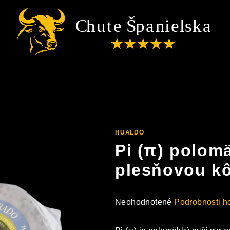
I (Π) POLOMÄKKÝ SYR S PLESŇOVOU KÔROU 725 G (HUALDO)
HUALDO
Pi (π) polom
plesňovou kô
Priemerné
Neohodnotené
Podrobnosti h
hodnotenie
produktu