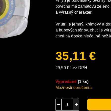
Pi (π) je polomäkký ovčí syr 
je
povrchu má zamatovú zeleno m
0,0
a výrazný charakter.
z
5
Vnútri je jemný, krémový a do
hviezdičiek.
a hubových tónov, chuť je výra
chcú na doske niečo iné než k
35,11 €
29,50 € bez DPH
Jednotková
cena:
Vypredané
(1 ks)
Možnosti doručenia
−
+