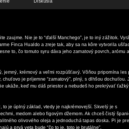
enie
Diskusia
žite zaujme. Nie je to “ďalší Manchego”, je to iný zážitok. Vyr
arme Finca Hualdo a zreje tak, aby sa na kôre vytvorila ušľac
resne to, čo tomuto syru dáva jeho zamatový povrch, arómu 
ký, jemný, krémový a veľmi rozpúšťavý. Vôňou pripomína les
 chuťovo je príjemne “zamatový”, plný, s dlhšou dochuťou. J
pšie ukáže, keď mu dáš priestor a nebudeš ho prekrývať ťažk
to je úplný základ, vtedy je najkrémovejší. Skvelý je s
echmi, medom alebo figovým džemom. Ak chceš čistý špani
alitného olivového oleja a jednoduchá tapas doska. Pi je pr
najú a prvá veta bude “čo to je, toto je brutálne”.