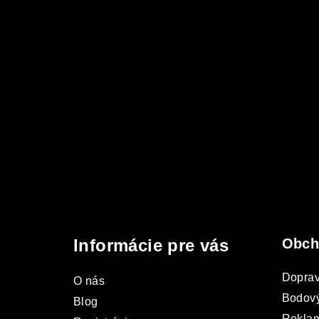
Z
á
Informácie pre vás
Obch
p
ä
Doprav
O nás
Bodový
t
Blog
Rekla