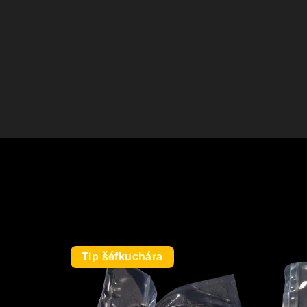
Tip šéfkuchára