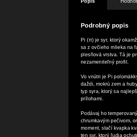
Popis
Hodnot
Podrobný popis
Pi (π) je syr, ktorý okam
sa z ovčieho mlieka na f
plesňová vrstva. Tá je p
nezameniteľný profil.
Vo vnútri je Pi polomäk
daždi, mokrú zem a huby,
typ syra, ktorý sa najle
prílohami.
Podávaj ho temperovaný, 
chrumkavým pečivom, or
moment, stačí kvapka kv
ten syr, ktorý ľudia ochut