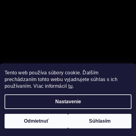
Tento web používa súbory cookie. Ďalším
prechádzaním tohto webu vyjadrujete súhlas s ich
používaním. Viac informácií
tu
.
Sledovať na Instagrame
Nastavenie
Copyright 2026
Chute Španielska
. Všetky práva
vyhradené.
Upraviť nastavenie cookies
Odmietnuť
Súhlasím
Vytvoril Shoptet