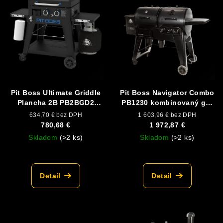
p
p
r
i
o
s
d
p
u
r
k
o
t
d
Pit Boss Ultimate Griddle
Pit Boss Navigator Combo
o
Plancha 2B PB2BGD2
PB1230 kombinovaný gril
u
v
plynová plancha
(pelety + plyn)
634,70 € bez DPH
1 603,96 € bez DPH
k
780,68 €
1 972,87 €
t
Skladom
(>2 ks)
Skladom
(>2 ks)
o
v
Detail
Detail