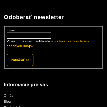
v
l
á
Odoberať newsletter
d
a
Email
c
i
Vložením e-mailu súhlasíte s
podmienkami ochrany
e
osobných údajov
p
r
v
Prihlásiť sa
k
y
Z
v
á
ý
p
Informácie pre vás
p
ä
i
O nás
s
t
Blog
u
i