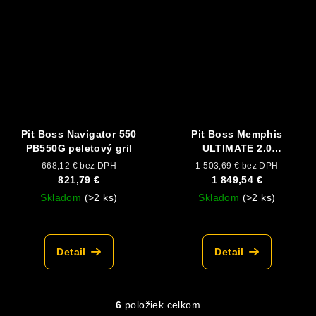
Pit Boss Navigator 550
Pit Boss Memphis
PB550G peletový gril
ULTIMATE 2.0
kombinovaný gril s
668,12 € bez DPH
1 503,69 € bez DPH
udírňou (plyn + uhlie +
821,79 €
1 849,54 €
elektrická udiareň)
Skladom
(>2 ks)
Skladom
(>2 ks)
Detail
Detail
6
položiek celkom
O