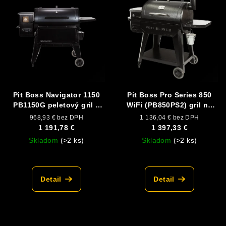
Pit Boss Navigator 1150
Pit Boss Pro Series 850
PB1150G peletový gril +
WiFi (PB850PS2) gril na
kryt zdarma
pelety
968,93 € bez DPH
1 136,04 € bez DPH
1 191,78 €
1 397,33 €
Skladom
(>2 ks)
Skladom
(>2 ks)
Detail
Detail